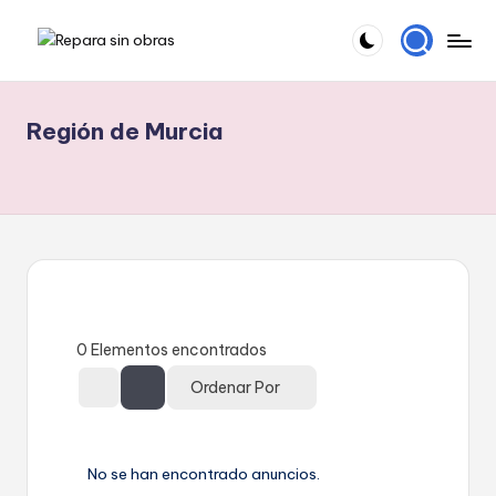
Saltar
R
El
al
blog
contenido
e
para
Región de Murcia
p
especialistas
en
a
reparación
r
a
s
i
0
Elementos encontrados
n
Ordenar Por
o
b
r
No se han encontrado anuncios.