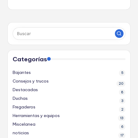
a
s
Categorías
Bajantes
5
Consejos y trucos
20
Destacadas
8
Duchas
3
Fregaderos
2
Herramientas y equipos
13
Miscelanea
6
noticias
17