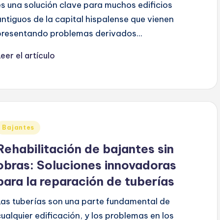
es una solución clave para muchos edificios
antiguos de la capital hispalense que vienen
presentando problemas derivados...
eer el artículo
Publicado
Bajantes
en
Rehabilitación de bajantes sin
obras: Soluciones innovadoras
para la reparación de tuberías
Las tuberías son una parte fundamental de
cualquier edificación, y los problemas en los