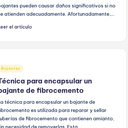
bajantes pueden causar daños significativos si no
se atienden adecuadamente. Afortunadamente,...
eer el artículo
Publicado
Bajantes
en
Técnica para encapsular un
bajante de fibrocemento
La técnica para encapsular un bajante de
fibrocemento es utilizada para reparar y sellar
tuberías de fibrocemento que contienen amianto,
sin necesidad de removerlas. Esta...