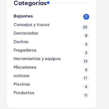
Categorías
Bajantes
5
Consejos y trucos
20
Destacadas
8
Duchas
3
Fregaderos
2
Herramientas y equipos
13
Miscelanea
6
noticias
17
Piscinas
4
Productos
11