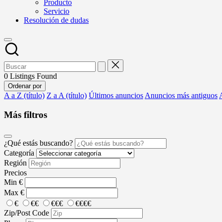
Producto
Servicio
Resolución de dudas
0
Listings Found
Ordenar por
A a Z (título)
Z a A (título)
Últimos anuncios
Anuncios más antiguos
Más filtros
¿Qué estás buscando?
Categoría
Región
Precios
Min
€
Max
€
€
€€
€€€
€€€€
Zip/Post Code