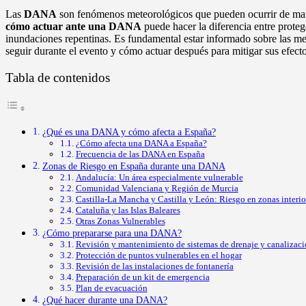
Las
DANA
son fenómenos meteorológicos que pueden ocurrir de maner
cómo actuar ante una DANA
puede hacer la diferencia entre proteg
inundaciones repentinas. Es fundamental estar informado sobre las mej
seguir durante el evento y cómo actuar después para mitigar sus efecto
Tabla de contenidos
¿Qué es una DANA y cómo afecta a España?
¿Cómo afecta una DANA a España?
Frecuencia de las DANA en España
Zonas de Riesgo en España durante una DANA
Andalucía: Un área especialmente vulnerable
Comunidad Valenciana y Región de Murcia
Castilla-La Mancha y Castilla y León: Riesgo en zonas interio
Cataluña y las Islas Baleares
Otras Zonas Vulnerables
¿Cómo prepararse para una DANA?
Revisión y mantenimiento de sistemas de drenaje y canalizac
Protección de puntos vulnerables en el hogar
Revisión de las instalaciones de fontanería
Preparación de un kit de emergencia
Plan de evacuación
¿Qué hacer durante una DANA?