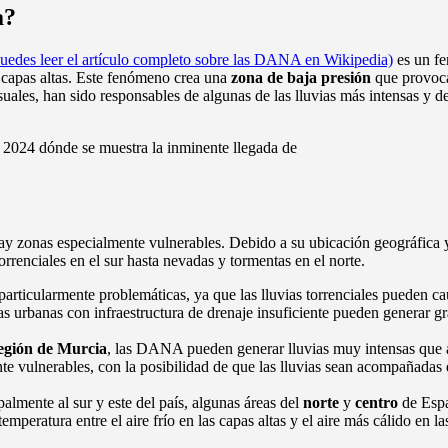
a?
puedes leer el artículo completo sobre las DANA en Wikipedia)
es un fe
s capas altas. Este fenómeno crea una
zona de baja presión
que provoca 
ales, han sido responsables de algunas de las lluvias más intensas y de
 2024 dónde se muestra la inminente llegada de
ay zonas especialmente vulnerables. Debido a su ubicación geográfica y
renciales en el sur hasta nevadas y tormentas en el norte.
articularmente problemáticas, ya que las lluvias torrenciales pueden c
nas urbanas con infraestructura de drenaje insuficiente pueden generar g
egión de Murcia
, las DANA pueden generar lluvias muy intensas que a
ente vulnerables, con la posibilidad de que las lluvias sean acompaña
lmente al sur y este del país, algunas áreas del
norte
y
centro
de Esp
emperatura entre el aire frío en las capas altas y el aire más cálido en 