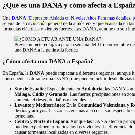
¿Qué es una DANA y cómo afecta a Españ
Una
DANA
(Depresión Aislada en Niveles Altos Para más detalles, 
separa de la circulación general de la atmósfera y queda aislada en la
tormentas eléctricas y vientos fuertes. Las DANA, aunque no son inusu
Previsión metereológica para la semana del 11 de noviembre de
una DANA a la península ibérica
¿Cómo afecta una DANA a España?
En España, la
DANA
puede impactar a diferentes regiones, aunque h
consecuencias durante una DANA, que pueden incluir desde lluvias tor
Sur de España
: Especialmente en
Andalucía
, las DANA son p
Málaga, Cádiz
y
Granada
. Las fuertes precipitaciones en zo
aumenta el riesgo de daños materiales.
Levante y Mediterráneo
: En la
Comunidad Valenciana
y
R
de ríos y arroyos. Las zonas cercanas a la costa son especialm
tormentas.
Centro y Norte de España
: Aunque las DANA afectan principa
pueden experimentar fuertes lluvias y vientos. La diferencia de t
causar tormentas localizadas en diversas regiones.