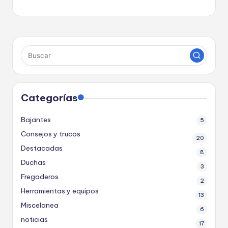
a
s
Categorías
Bajantes
5
Consejos y trucos
20
Destacadas
8
Duchas
3
Fregaderos
2
Herramientas y equipos
13
Miscelanea
6
noticias
17