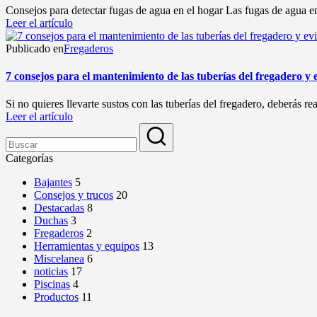
Consejos para detectar fugas de agua en el hogar Las fugas de agua en
Leer el artículo
Publicado en
Fregaderos
7 consejos para el mantenimiento de las tuberías del fregadero y e
Si no quieres llevarte sustos con las tuberías del fregadero, deberás r
Leer el artículo
Categorías
Bajantes
5
Consejos y trucos
20
Destacadas
8
Duchas
3
Fregaderos
2
Herramientas y equipos
13
Miscelanea
6
noticias
17
Piscinas
4
Productos
11