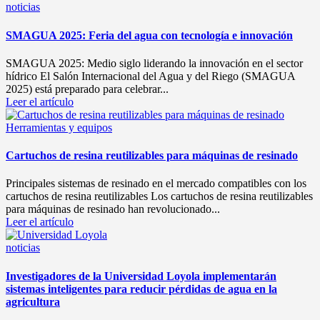
Publicado
noticias
en
SMAGUA 2025: Feria del agua con tecnología e innovación
SMAGUA 2025: Medio siglo liderando la innovación en el sector
hídrico El Salón Internacional del Agua y del Riego (SMAGUA
2025) está preparado para celebrar...
Leer el artículo
Publicado
Herramientas y equipos
en
Cartuchos de resina reutilizables para máquinas de resinado
Principales sistemas de resinado en el mercado compatibles con los
cartuchos de resina reutilizables Los cartuchos de resina reutilizables
para máquinas de resinado han revolucionado...
Leer el artículo
Publicado
noticias
en
Investigadores de la Universidad Loyola implementarán
sistemas inteligentes para reducir pérdidas de agua en la
agricultura