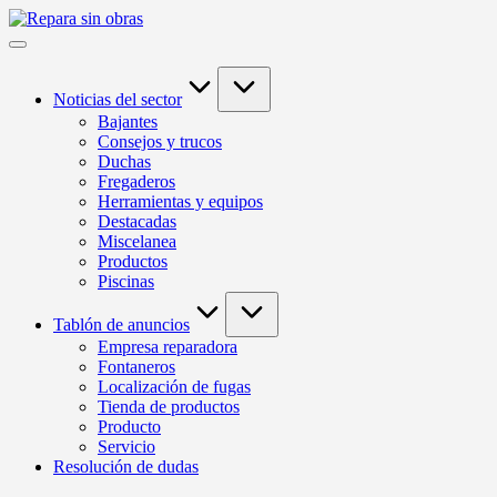
Saltar
Repara
al
El
sin
contenido
blog
obras
para
especialistas
Noticias del sector
en
Bajantes
reparación
Consejos y trucos
Duchas
Fregaderos
Herramientas y equipos
Destacadas
Miscelanea
Productos
Piscinas
Tablón de anuncios
Empresa reparadora
Fontaneros
Localización de fugas
Tienda de productos
Producto
Servicio
Resolución de dudas