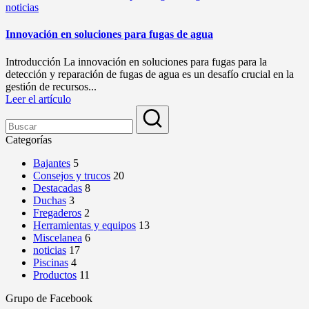
Publicado
noticias
en
Innovación en soluciones para fugas de agua
Introducción La innovación en soluciones para fugas para la
detección y reparación de fugas de agua es un desafío crucial en la
gestión de recursos...
Leer el artículo
Categorías
Bajantes
5
Consejos y trucos
20
Destacadas
8
Duchas
3
Fregaderos
2
Herramientas y equipos
13
Miscelanea
6
noticias
17
Piscinas
4
Productos
11
Grupo de Facebook