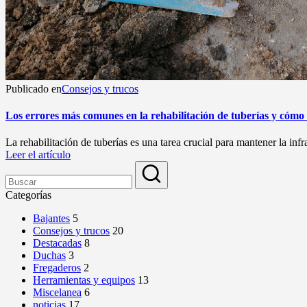
Publicado en
Consejos y trucos
Los errores más comunes en la rehabilitación de tuberías y cómo 
La rehabilitación de tuberías es una tarea crucial para mantener la in
Leer el artículo
Categorías
Bajantes
5
Consejos y trucos
20
Destacadas
8
Duchas
3
Fregaderos
2
Herramientas y equipos
13
Miscelanea
6
noticias
17