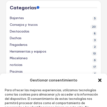
Categorías
Bajantes
5
Consejos y trucos
20
Destacadas
8
Duchas
3
Fregaderos
2
Herramientas y equipos
13
Miscelanea
6
noticias
17
Piscinas
4
Productos
Gestionar consentimiento
11
Para ofrecer las mejores experiencias, utilizamos tecnologías
como las cookies para almacenar y/o acceder a la información
Grupo de Facebook
del dispositivo. El consentimiento de estas tecnologías nos
permitirá procesar datos como el comportamiento de