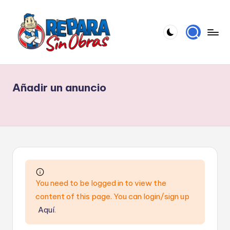
Saltar
al
contenido
R
El
blog
e
para
Añadir un anuncio
p
especialistas
en
a
reparación
r
a
s
i
You need to be logged in to view the
n
content of this page. You can login/sign up
o
Aquí
.
b