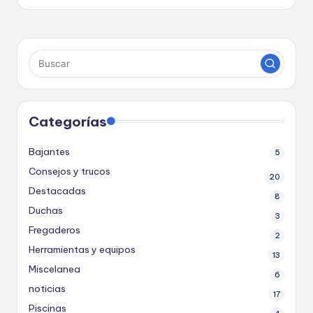
r
a
s
Categorías
Bajantes
5
Consejos y trucos
20
Destacadas
8
Duchas
3
Fregaderos
2
Herramientas y equipos
13
Miscelanea
6
noticias
17
Piscinas